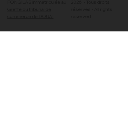
Copyright© Fongilab
SARL
2026 - Tous droits
FONGILAB immatriculée au
réservés - All rights
Greffe du tribunal de
reserved
commerce de DOUAI