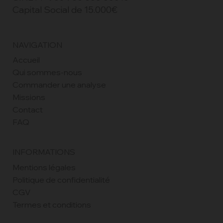
TVA : FR12953956588
SIRET : 953 956 588 00016
Capital Social de 15.000€
NAVIGATION
Accueil
Qui sommes-nous
Commander une analyse
Missions
Contact
FAQ
INFORMATIONS
Mentions légales
Politique de confidentialité
CGV