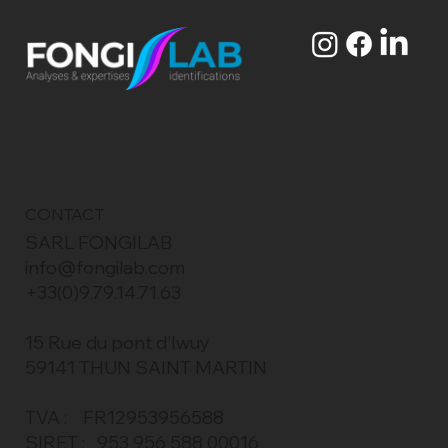
CONTACT
SARL FONGILAB
info@fongilab.com
+33(0)9.79.14.71.63
15 Rue du pont d'Iwuy
59141 THUN SAINT MARTIN