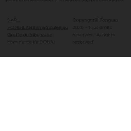
Les échantillons nécessitant un séquençage, en
complément de la microscopie et de la qPCR,
peuvent nécessiter 24 heures supplémentaires.
Copyright© Fongilab
SARL
2026 - Tous droits
FONGILAB immatriculée au
réservés - All rights
Greffe du tribunal de
reserved
commerce de DOUAI