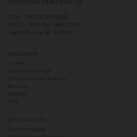
15 Rue du pont d'Iwuy
59141 THUN SAINT MARTIN
TVA : FR12953956588
SIRET : 953 956 588 00016
Capital Social de 15.000€
NAVIGATION
Accueil
Qui sommes-nous
Commander une analyse
Missions
Contact
FAQ