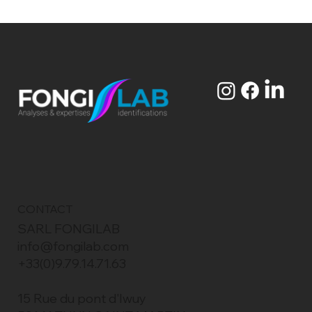
CONTACT
SARL FONGILAB
info@fongilab.com
+33(0)9.79.14.71.63