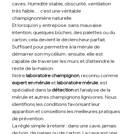
caves. Humidité stable, obscurité, ventilation 
très faible… c’est une véritable 
champignonnière naturelle.
Et lorsqu’on y entrepose, sans mauvaise 
intention, quelques bûches, des palettes ou du 
carton, cela devient le déclencheur parfait. 
Suffisant pour permettre à la mérule de 
démarrer son mycélium ; ensuite, elle est 
capable de traverser les murs et d’atteindre le 
reste de la maison.
Notre 
laboratoire champignon
, reconnu comme 
expert en mérule
 et 
laboratoire mérule
, est 
spécialisé dans la 
détection
 et l’analyse de la 
mérule et autres champignons lignivores. Nous 
identifions les conditions favorisant leur 
apparition et conseillons les meilleures pratiques 
de prévention.
La règle simple à retenir : dans une cave, jamais 
de bois, de papier ou de carton. La cave est une 