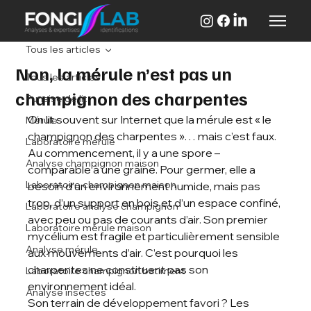
Tous les articles
Non, la mérule n’est pas un
Tous les articles
champignon des charpentes
Punaise de lit
On lit souvent sur Internet que la mérule est « le 
Mérule
champignon des charpentes »… mais c’est faux.
Laboratoire mérule
Au commencement, il y a une spore – 
Analyse champignon maison
comparable à une graine. Pour germer, elle a 
Laboratoire champignon maison
besoin d’un environnement humide, mais pas 
trop, d’un support en bois et d’un espace confiné, 
Laboratoire analyse champignon
avec peu ou pas de courants d’air. Son premier 
Laboratoire mérule maison
mycélium est fragile et particulièrement sensible 
Analyse mérule
aux mouvements d’air. C’est pourquoi les 
charpentes ne constituent pas son 
Laboratoire champignon batiment
environnement idéal.
Analyse insectes
Son terrain de développement favori ? Les 