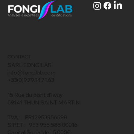
CONTACT
SARL FONGILAB
info@fongilab.com
+33(0)9.79.14.71.63
15 Rue du pont d'Iwuy
59141 THUN SAINT MARTIN
TVA : FR12953956588
SIRET : 953 956 588 00016
Capital Social de 15.000€