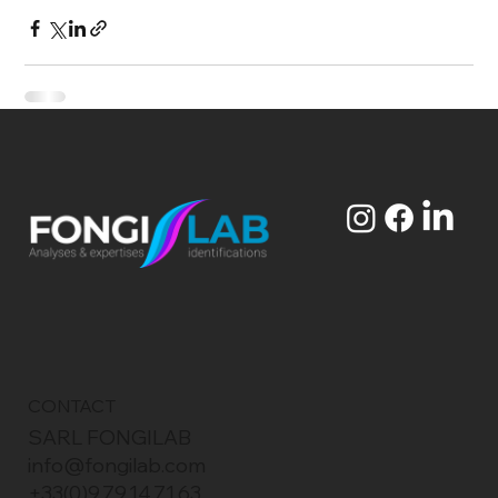
CONTACT
SARL FONGILAB
info@fongilab.com
+33(0)9.79.14.71.63