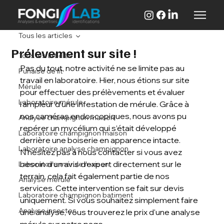
Tous les articles
Prélevement sur site !
Tous les articles
Pas du tout, notre activité ne se limite pas au 
Punaise de lit
travail en laboratoire. Hier, nous étions sur site 
Mérule
pour effectuer des prélèvements et évaluer 
Laboratoire mérule
l’ampleur d’une infestation de mérule. Grâce à 
nos caméras endoscopiques, nous avons pu 
Analyse champignon maison
repérer un mycélium qui s’était développé 
Laboratoire champignon maison
derrière une boiserie en apparence intacte. 
Laboratoire analyse champignon
N’hésitez pas à nous contacter si vous avez 
besoin d’un avis d’expert directement sur le 
Laboratoire mérule maison
terrain, cela fait également partie de nos 
Analyse mérule
services. Cette intervention se fait sur devis 
Laboratoire champignon batiment
uniquement. Si vous souhaitez simplement faire 
Analyse insectes
une analyse, vous trouverez le prix d'une analyse 