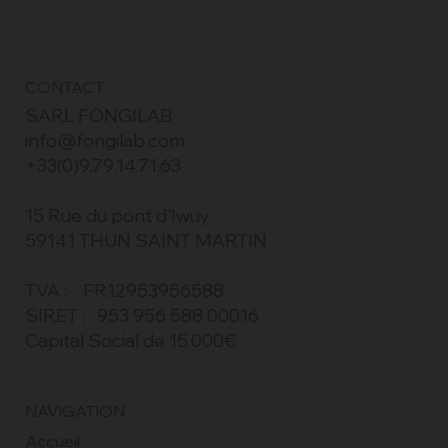
CONTACT
SARL FONGILAB
info@fongilab.com
+33(0)9.79.14.71.63
15 Rue du pont d'Iwuy
59141 THUN SAINT MARTIN
TVA : FR12953956588
SIRET : 953 956 588 00016
Capital Social de 15.000€
NAVIGATION
Accueil