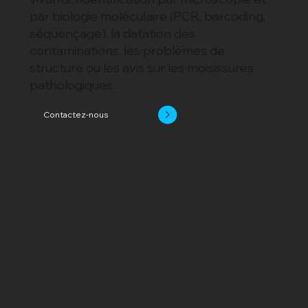
par biologie moléculaire (PCR, barcoding,
séquençage), la datation des
contaminations, les problèmes de
structure ou les avis sur les moisissures
pathologiques.
Contactez-nous