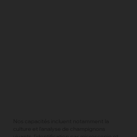
Nos capacités incluent notamment la
culture et l’analyse de champignons
vivants, l’identification par microscopie et