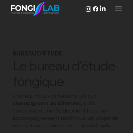
BUREAU D'ÉTUDE
Le bureau d'étude
fongique
Confiez-nous vos besoins liés aux
champignons du bâtiment
, qu’ils
concernent une étude scientifique, un
accompagnement technique, un projet de
rénovation ou une analyse approfondie.