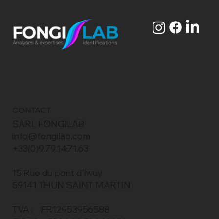
CONTACT
SARL FONGILAB
info@fongilab.com
+33(0)9.79.14.71.63
15 Rue du pont d'Iwuy
59141 THUN SAINT MARTIN
TVA : FR12953956588