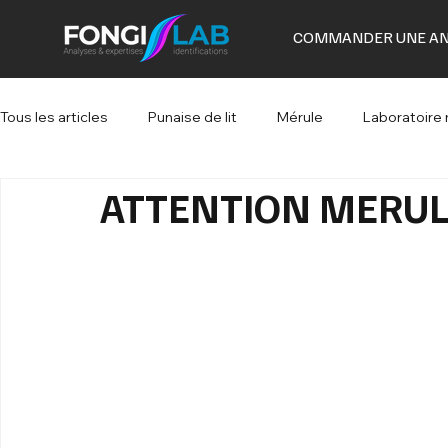
COMMANDER UNE AN
Tous les articles
Punaise de lit
Mérule
Laboratoire
ATTENTION MERU
Laboratoire mérule maison
Analyse mérule
Labor