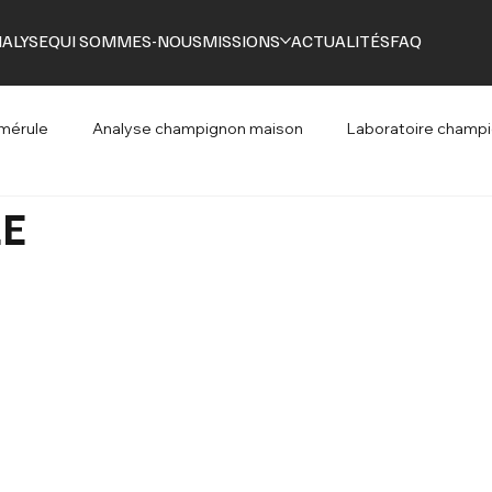
ALYSE
QUI SOMMES-NOUS
MISSIONS
ACTUALITÉS
FAQ
 mérule
Analyse champignon maison
Laboratoire champ
LE
atoire champignon batiment
Analyse insectes