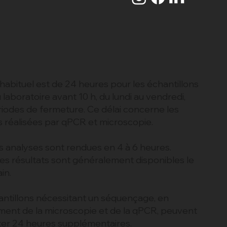
 habituel est de 24 heures pour les échantillons
 laboratoire avant 10 h, du lundi au vendredi,
riodes de fermeture. Ce délai concerne les
s réalisées par qPCR et microscopie.
s analyses sont rendues en 4 à 6 heures.
es résultats sont généralement disponibles le
in.
antillons nécessitant un séquençage, en
ent de la microscopie et de la qPCR, peuvent
ter 24 heures supplémentaires.