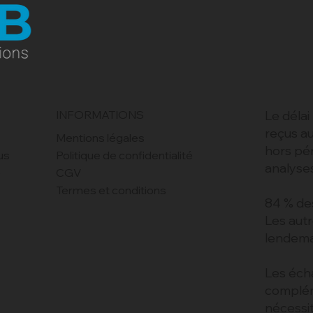
Le délai
INFORMATIONS
reçus au
Mentions légales
hors pé
Politique de confidentialité
us
analyse
CGV
e
Termes et conditions
84 % de
Les autr
lendema
Les éch
complém
nécessi