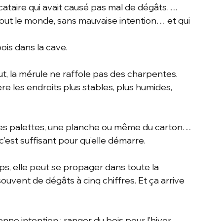
locataire qui avait causé pas mal de dégâts…. 
à tout le monde, sans mauvaise intention… et qui 
ois dans la cave.
t, la mérule ne raffole pas des charpentes. 
re les endroits plus stables, plus humides, 
 des palettes, une planche ou même du carton… 
 c’est suffisant pour qu’elle démarre.
ps, elle peut se propager dans toute la 
ouvent de dégâts à cinq chiffres. Et ça arrive 
nne intention : ranger du bois pour l’hiver, 