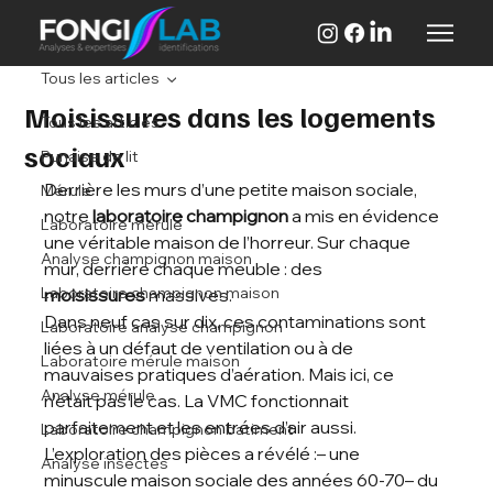
Tous les articles
Moisissures dans les logements
Tous les articles
sociaux
Punaise de lit
Derrière les murs d’une petite maison sociale, 
Mérule
notre 
laboratoire champignon
 a mis en évidence 
Laboratoire mérule
une véritable maison de l’horreur. Sur chaque 
Analyse champignon maison
mur, derrière chaque meuble : des 
Laboratoire champignon maison
moisissures
 massives.
Dans neuf cas sur dix, ces contaminations sont 
Laboratoire analyse champignon
liées à un défaut de ventilation ou à de 
Laboratoire mérule maison
mauvaises pratiques d’aération. Mais ici, ce 
Analyse mérule
n’était pas le cas. La VMC fonctionnait 
parfaitement et les entrées d’air aussi.
Laboratoire champignon batiment
L’exploration des pièces a révélé :– une 
Analyse insectes
minuscule maison sociale des années 60-70– du 