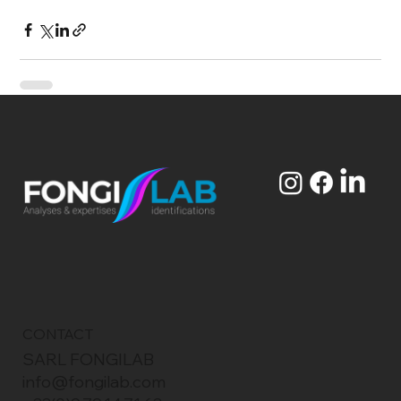
CONTACT
SARL FONGILAB
info@fongilab.com