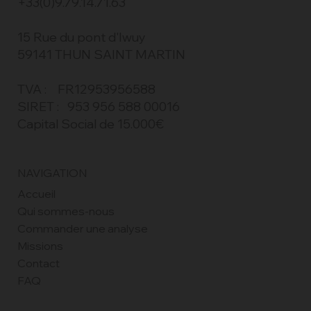
+33(0)9.79.14.71.63
15 Rue du pont d'Iwuy
59141 THUN SAINT MARTIN
TVA : FR12953956588
SIRET : 953 956 588 00016
Capital Social de 15.000€
NAVIGATION
Accueil
Qui sommes-nous
Commander une analyse
Missions
Contact
FAQ